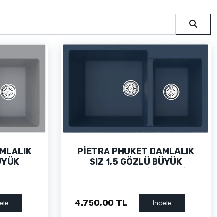
MLALIK
PİETRA PHUKET DAMLALIK
ÜYÜK
SIZ 1,5 GÖZLÜ BÜYÜK
 MUTFAK
HAZNE ANTRASİT GRANİT
MUTFAK EVİYESİ
4.750,00 TL
ele
İncele