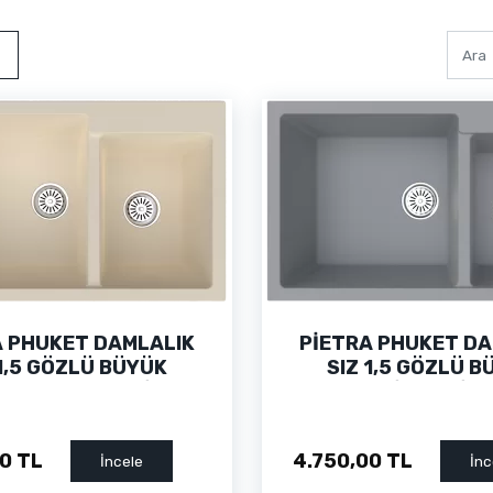
A PHUKET DAMLALIK
PİETRA PHUKET DA
 1,5 GÖZLÜ BÜYÜK
SIZ 1,5 GÖZLÜ B
NE KREM GRANİT
HAZNE GRİ GRANİT
UTFAK EVİYESİ
EVİYESİ
0 TL
4.750,00 TL
İncele
İnc