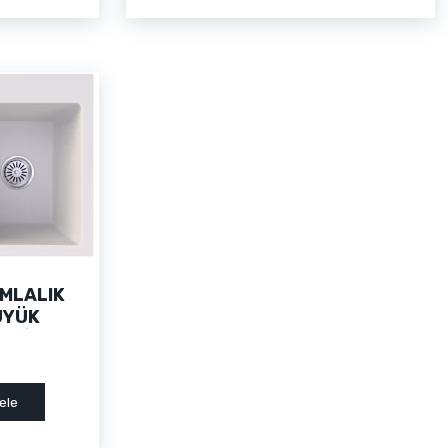
MLALIK
ÜYÜK
ANİT
Sİ
ele