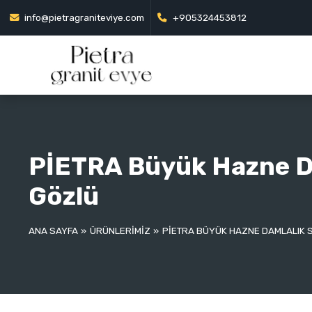
info@pietragraniteviye.com
+905324453812
PİETRA Büyük Hazne Da
Gözlü
ANA SAYFA
ÜRÜNLERİMİZ
PİETRA BÜYÜK HAZNE DAMLALIK S