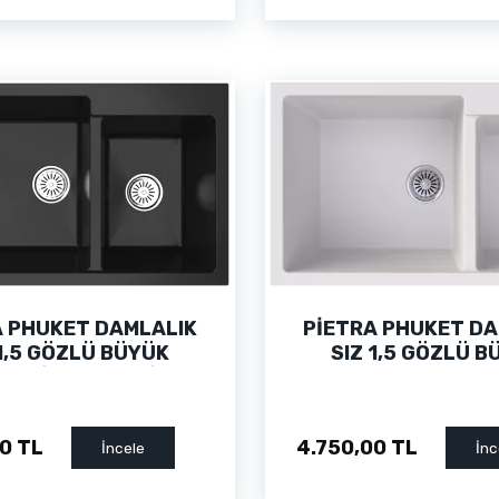
A PHUKET DAMLALIK
PİETRA PHUKET DA
 1,5 GÖZLÜ BÜYÜK
SIZ 1,5 GÖZLÜ B
NE SİYAH GRANİT
HAZNE BEYAZ GR
UTFAK EVİYESİ
MUTFAK EVİYE
0 TL
4.750,00 TL
İncele
İnc