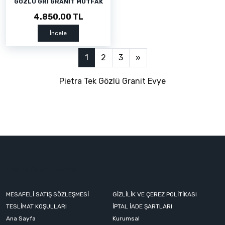
GÖZLÜ GRİ GRANİT MUTFAK
EVYESİ
4.850,00 TL
İncele
1
2
3
»
Pietra Tek Gözlü Granit Evye
Pietra Granit Eviye
MESAFELİ SATIŞ SÖZLEŞMESİ
GİZLİLİK VE ÇEREZ POLİTİKASI
TESLİMAT KOŞULLARI
İPTAL İADE ŞARTLARI
Ana Sayfa
Kurumsal