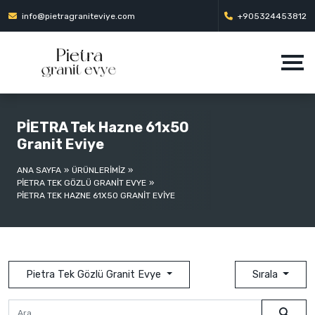
info@pietragraniteviye.com
+905324453812
PİETRA Tek Hazne 61x50
Granit Eviye
ANA SAYFA
ÜRÜNLERİMİZ
PIETRA TEK GÖZLÜ GRANIT EVYE
PİETRA TEK HAZNE 61X50 GRANIT EVIYE
Pietra Tek Gözlü Granit Evye
Sırala