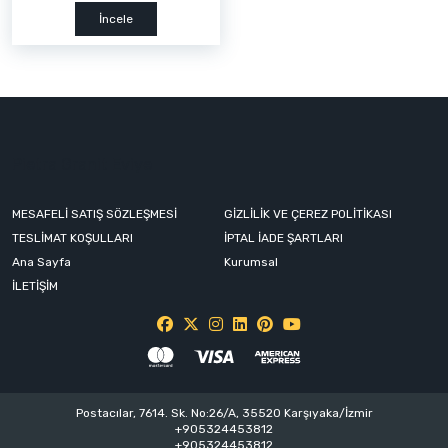
İncele
Pietra Granit Eviye
MESAFELİ SATIŞ SÖZLEŞMESİ
GİZLİLİK VE ÇEREZ POLİTİKASI
TESLİMAT KOŞULLARI
İPTAL İADE ŞARTLARI
Ana Sayfa
Kurumsal
İLETİŞİM
Postacılar, 7614. Sk. No:26/A, 35520 Karşıyaka/İzmir
+905324453812
+905324453812