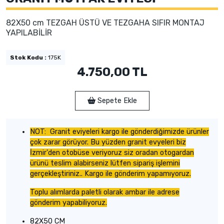
82X50 cm TEZGAH ÜSTÜ VE TEZGAHA SIFIR MONTAJ
YAPILABİLİR
Stok Kodu :
175K
4.750,00 TL
Sepete Ekle
NOT: Granit eviyeleri kargo ile gönderdiğimizde ürünler
çok zarar görüyor. Bu yüzden granit evyeleri biz
İzmir'den otobüse veriyoruz siz oradan otogardan
ürünü teslim alabirseniz lütfen sipariş işlemini
gerçekleştiriniz.. Kargo ile gönderim yapamıyoruz.
Toplu alımlarda paletli olarak ambar ile adrese
gönderim yapabiliyoruz.
82X50 CM